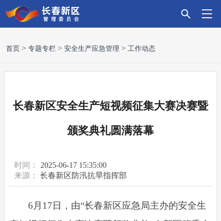
首
新
政
主
科
招
营
党
走
首页
专题专栏
安全生产应急管理
工作动态
页
区
务
导
技
商
商
建
进
要
服
产
创
引
环
引
新
长春新区安全生产短视频征集大赛决赛暨
闻
务
业
新
资
境
领
区
颁奖典礼圆满落幕
时间：
2025-06-17 15:35:00
来源：
长春新区防汛抗旱指挥部
6
月17日，由“长春新区应急局主办的安全生