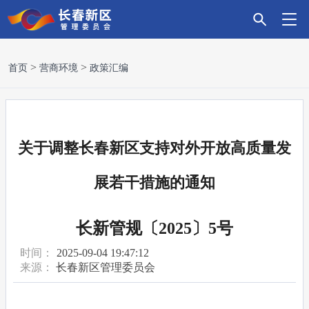
首
新
政
主
科
招
营
党
走
首页
营商环境
政策汇编
页
区
务
导
技
商
商
建
进
要
服
产
创
引
环
引
新
关于调整长春新区支持对外开放高质量发
闻
务
业
新
资
境
领
区
展若干措施的通知
长新管规〔2025〕5号
时间：
2025-09-04 19:47:12
来源：
长春新区管理委员会