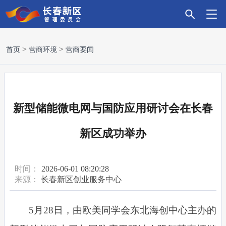
首
新
政
主
科
招
营
党
走
首页
营商环境
营商要闻
页
区
务
导
技
商
商
建
进
要
服
产
创
引
环
引
新
新型储能微电网与国防应用研讨会在长春
闻
务
业
新
资
境
领
区
新区成功举办
时间：
2026-06-01 08:20:28
来源：
长春新区创业服务中心
5月28日，由欧美同学会东北海创中心主办的