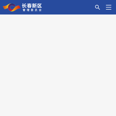
首
新
科
招
主
政
营
党
走
页
区
技
商
导
务
商
建
进
要
创
引
产
服
环
引
新
闻
新
资
业
务
境
领
区